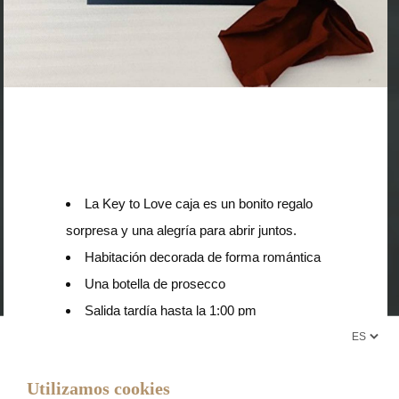
La Key to Love caja es un bonito regalo
sorpresa y una alegría para abrir juntos.
Habitación decorada de forma romántica
Una botella de prosecco
Salida tardía hasta la 1:00 pm
* Disponible todo el año (no se requieren noches
mínimas)
Utilizamos cookies