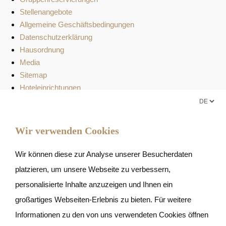
Stellenangebote
Allgemeine Geschäftsbedingungen
Datenschutzerklärung
Hausordnung
Media
Sitemap
Hoteleinrichtungen
Food Market Preisliste
The James Hotel x Sustainability
Häufig gestellte Fragen
Wir verwenden Cookies
Warum sollten Sie sich für das The James Hotel
entscheiden?
Wir können diese zur Analyse unserer Besucherdaten
platzieren, um unsere Webseite zu verbessern,
personalisierte Inhalte anzuzeigen und Ihnen ein
großartiges Webseiten-Erlebnis zu bieten. Für weitere
Informationen zu den von uns verwendeten Cookies öffnen
The James
>
Sitemap